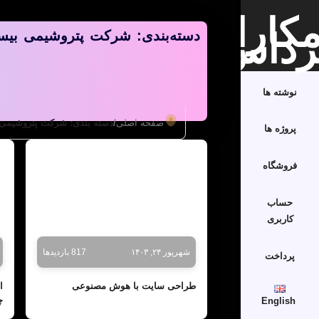
دسته‌بندی: شرکت پتروشیمی بیس
نوشته ها
صفحه اصلی
/
دسته بندی: شرکت پتروشیمی
پروژه ها
فروشگاه
حساب
کاربری
شهریور ۲۴, ۱۴۰۳
817 بازدیدها
پرداخت
طراحی سایت با هوش مصنوعی
ا
چ
English